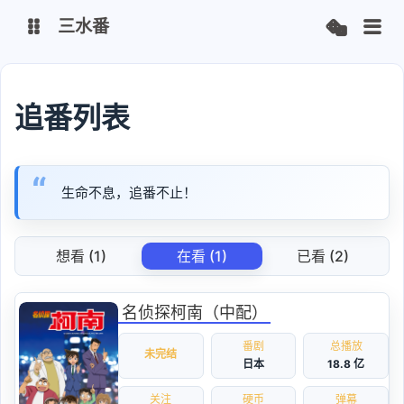
三水番
个人主页
博客
追番列表
又拍云
生命不息，追番不止！
想看 (1)
在看 (1)
已看 (2)
名侦探柯南（中配）
番剧
总播放
未完结
日本
18.8 亿
关注
硬币
弹幕