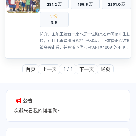
281.2 万
165.5 万
2201.0 万
评分
9.8
简介：主角工藤新一原本是一位颇具名声的高中生侦
探，在目击黑暗组织的地下交易后，正准备追踪时却
被突袭击昏，并被灌下代号为“APTX4869”的不明药
物。后来虽然幸免于死，但身体就此缩小为小学时期
的模样。之后他...
1 / 1
首页
上一页
下一页
尾页
公告
欢迎来看我的博客鸭~