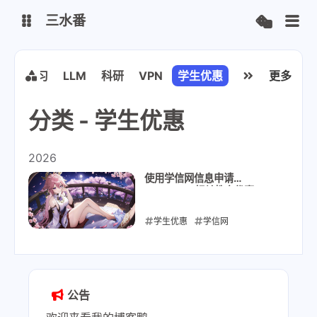
三水番
个人主页
博客
机器学习
LLM
科研
VPN
学生优惠
更多
分类 - 学生优惠
又拍云
2026
使用学信网信息申请
JetBrains 相关教育优惠
学生优惠
学信网
JetBrains
教育优惠
2026-06-12
公告