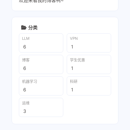
欢迎来看我的博客鸭~
分类
LLM
VPN
6
1
博客
学生优惠
6
1
机器学习
科研
6
1
运维
3